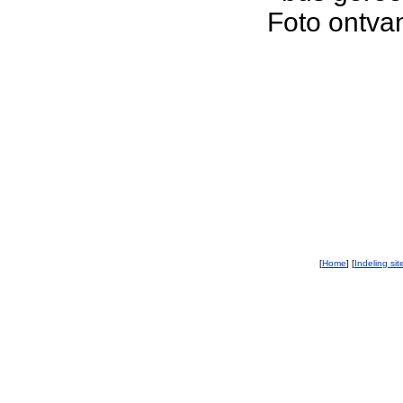
Foto ontva
[
Home
] [
Indeling sit