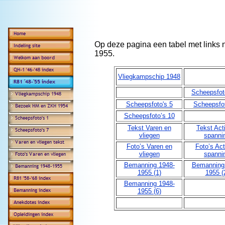
Op deze pagina een tabel met links
1955.
Vliegkampschip 1948
Scheepsfoto
Scheepsfoto's 5
Scheepsfot
Scheepsfoto’s 10
Tekst Varen en
Tekst Act
vliegen
spanni
Foto’s Varen en
Foto’s Act
vliegen
spanni
Bemanning 1948-
Bemanning
1955 (1)
1955 (
Bemanning 1948-
1955 (6)