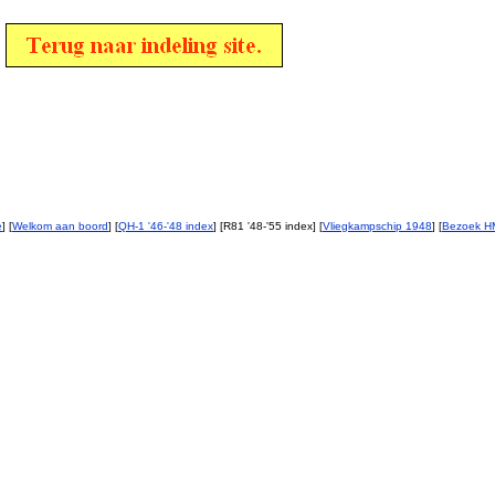
e
] [
Welkom aan boord
] [
QH-1 '46-'48 index
] [R81 '48-'55 index] [
Vliegkampschip 1948
] [
Bezoek H