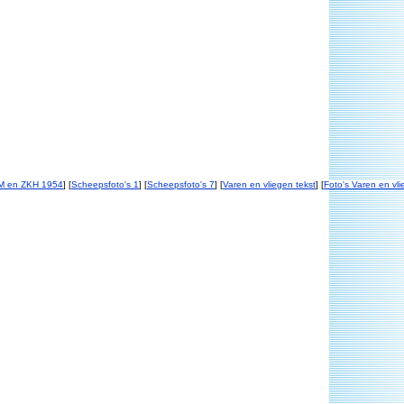
M en ZKH 1954
] [
Scheepsfoto's 1
] [
Scheepsfoto's 7
] [
Varen en vliegen tekst
] [
Foto's Varen en vl