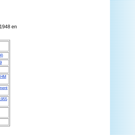
 1948 en
4)
9
 HM
ment
1955