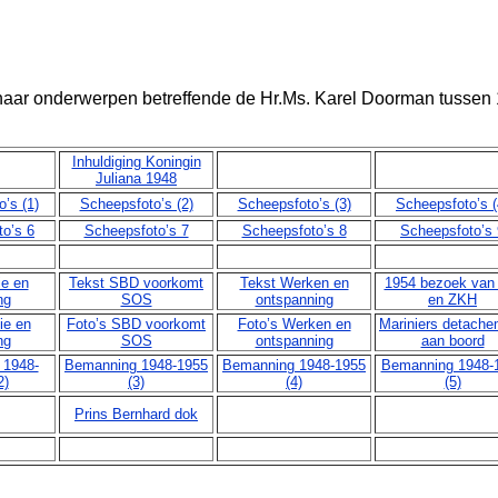
 naar onderwerpen betreffende de Hr.Ms. Karel Doorman tussen
Inhuldiging Koningin
Juliana 1948
’s (1)
Scheepsfoto’s (2)
Scheepsfoto’s (3)
Scheepsfoto’s (
o’s 6
Scheepsfoto’s 7
Scheepsfoto’s 8
Scheepsfoto’s 
ie en
Tekst SBD voorkomt
Tekst Werken en
1954 bezoek van
ng
SOS
ontspanning
en ZKH
ie en
Foto’s SBD voorkomt
Foto’s Werken en
Mariniers detache
ng
SOS
ontspanning
aan boord
 1948-
Bemanning 1948-1955
Bemanning 1948-1955
Bemanning 1948-
2)
(3)
(4)
(5)
Prins Bernhard dok