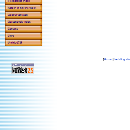
[
Home
] [
Indeling sit