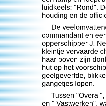
luidkeels: "Rond". 
houding en de officie
De veelomvattende 
commandant en eers
opperschipper J. Ne
kleintje vervaarde c
haar boven zijn don
hut op het voorschip,
geelgeverfde, blikk
gangetjes lopen.
Tussen "Overal", h
en " Vastwerken",