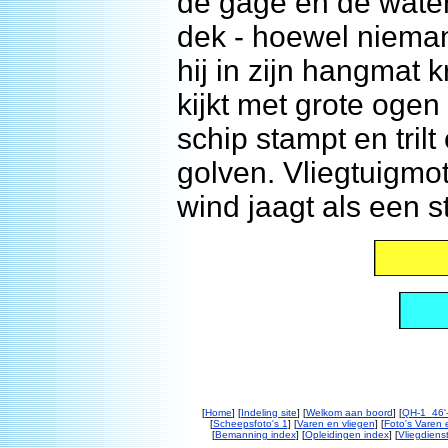
de gage en de water
dek - hoewel nieman
hij in zijn hangmat k
kijkt met grote ogen
schip stampt en tril
golven. Vliegtuigmo
wind jaagt als een s
[
Home
] [
Indeling site
] [
Welkom aan boord
] [
QH-1 46'-
[
Scheepsfoto's 1
] [
Varen en vliegen
] [
Foto's Varen 
[
Bemanning index
] [
Opleidingen index
] [
Vliegdiens