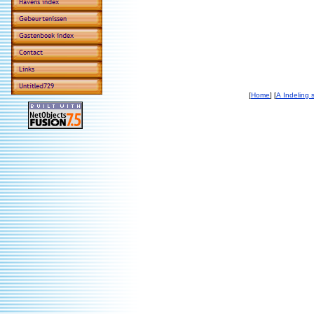
[
Home
] [
A Indeling s