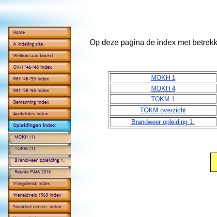
Op deze pagina de index met betrekki
MOKH 1
MOKH 4
TOKM 1
TOKM overzicht
Brandweer opleiding 1.