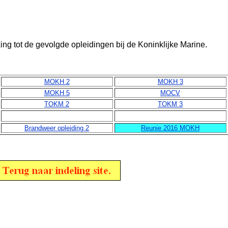
ng tot de gevolgde opleidingen bij de Koninklijke Marine.
MOKH 2
MOKH 3
MOKH 5
MOCV
TOKM 2
TOKM 3
Brandweer opleiding 2
Reunie 2016 MOKH