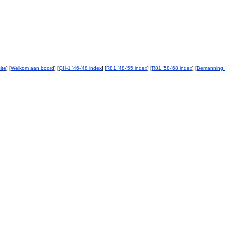
ite
] [
Welkom aan boord
] [
QH-1 '46-'48 index
] [
R81 '48-'55 index
] [
R81 '58-'68 index
] [
Bemanning 