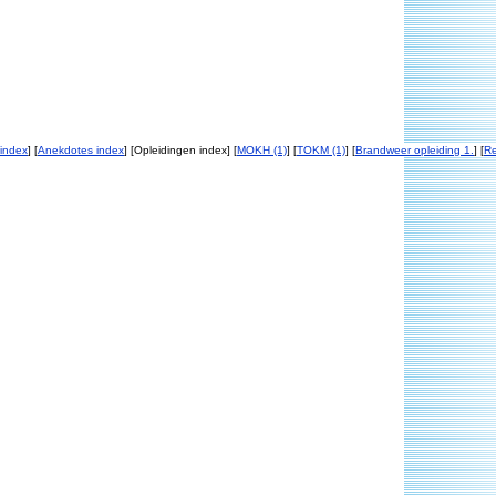
index
] [
Anekdotes index
] [Opleidingen index] [
MOKH (1)
] [
TOKM (1)
] [
Brandweer opleiding 1.
] [
R