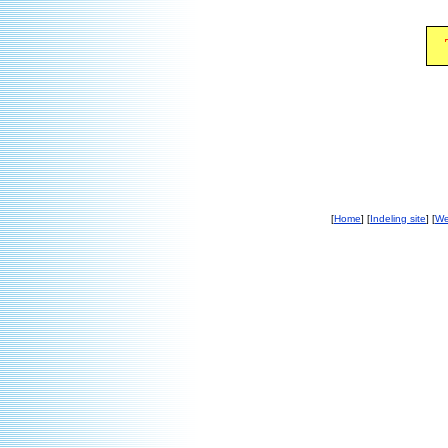
[
Home
] [
Indeling site
] [
We