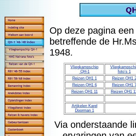
Op deze pagina een 
betreffende de Hr.M
1948.
Vliegkampschip
Vliegkampsch
QH-1
foto’s 1
Reizen QH1 1
Reizen QH1 
Reizen QH1 6
Reizen QH1 
Reizen QH1 11
Reizen QH1 1
Artikelen Karel
Doorman 1
Via onderstaande li
ervaringen van ee