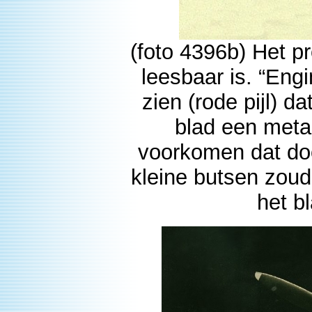
(foto 4396b) Het pr
leesbaar is. “Engi
zien (rode pijl) d
blad een metal
voorkomen dat doo
kleine butsen zoude
het b