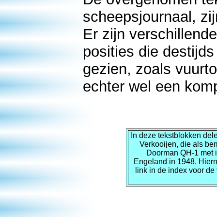
scheepsjournaal, zij
Er zijn verschillende
posities die destijd
gezien, zoals vuurto
echter wel een komp
In deze tekstblokken del
Verkooijen, die als be
Doorman QH-1 met i
Engeland in 1948. Hier
link in de index voor de