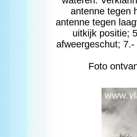
wateren. Verklaring
antenne tegen h
antenne tegen laagvl
uitkijk positie;
afweergeschut; 7.- 
Foto ontva