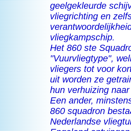
geelgekleurde schij
vliegrichting en zelf
verantwoordelijkhei
vliegkampschip.
Het 860 ste Squadro
"Vuurvliegtype", we
vliegers tot voor k
uit worden ze getrai
hun verhuizing naa
Een ander, minstens
860 squadron besta
Nederlandse vliegtu