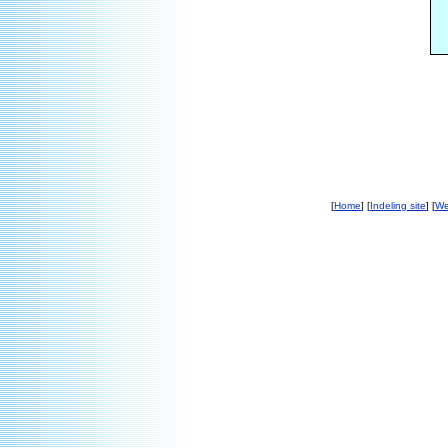
[
Home
] [
Indeling site
] [
We