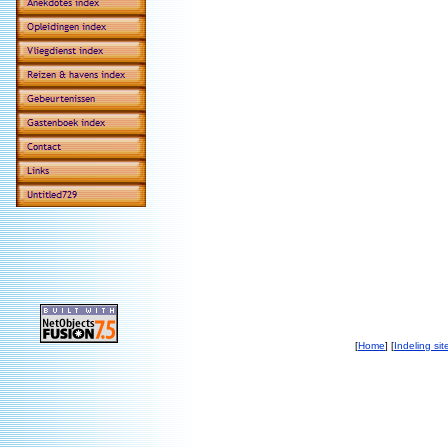
[
Home
] [
Indeling sit