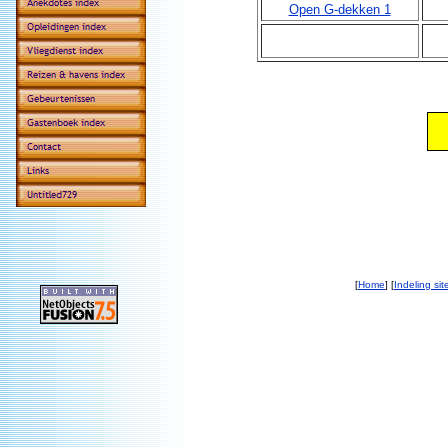
Open G-dekken 1
[
Home
] [
Indeling sit