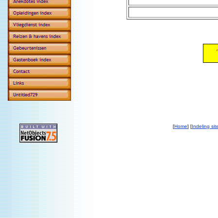
[
Home
] [
Indeling sit