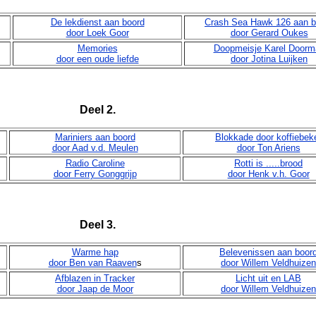
De lekdienst aan boord
Crash Sea Hawk 126 aan b
door Loek Goor
door Gerard Oukes
Memories
Doopmeisje Karel Doorm
door een oude liefde
door Jotina Luijken
Deel 2.
Mariniers aan boord
Blokkade door koffiebek
door Aad v.d. Meulen
door Ton Ariens
Radio Caroline
Rotti is .....brood
door Ferry Gonggrijp
door Henk v.h. Goor
Deel 3.
Warme hap
Belevenissen aan boor
door Ben van Raaven
s
door Willem Veldhuizen
Afblazen in Tracker
Licht uit en LAB
door Jaap de Moor
door Willem Veldhuizen