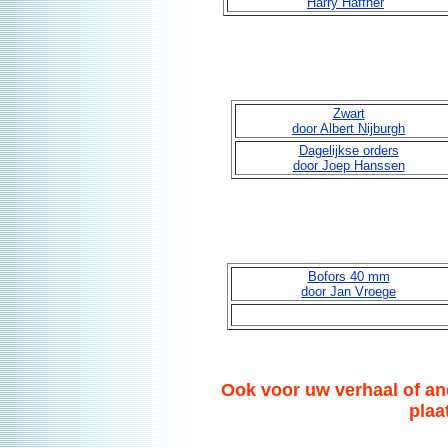
Harry Haffner
Zwart
door Albert Nijburgh
Dagelijkse orders
door Joep Hanssen
Bofors 40 mm
door Jan Vroege
Ook voor uw verhaal of an
plaa