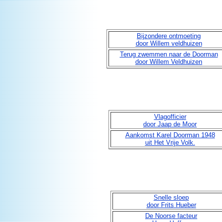
Bijzondere ontmoeting
door Willem veldhuizen
Terug zwemmen naar de Doorman
door Willem Veldhuizen
Vlagofficier
door Jaap de Moor
Aankomst Karel Doorman 1948
uit Het Vrije Volk.
Snelle sloep
door Frits Hueber
De Noorse facteur