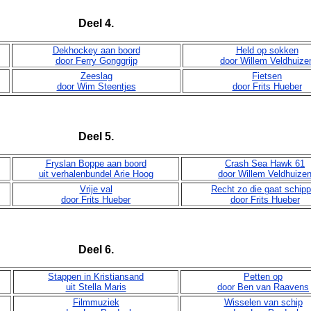
Deel 4.
Dekhockey aan boord
Held op sokken
door Ferry Gonggrijp
door Willem Veldhuize
Zeeslag
Fietsen
door Wim Steentjes
door Frits Hueber
Deel 5.
Fryslan Boppe aan boord
Crash Sea Hawk 61
uit verhalenbundel Arie Hoog
door Willem Veldhuize
Vrije val
Recht zo die gaat schipp
door Frits Hueber
door Frits Hueber
Deel 6.
Stappen in Kristiansand
Petten op
uit Stella Maris
door Ben van Raavens
Filmmuziek
Wisselen van schip