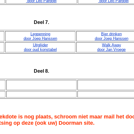
door Leo Pardoel
door Leo Pardoel
Deel 7.
Legpenning
Bier drinken
door Joep Hanssen
door Joep Hanssen
Uitglijder
Walk Away
door oud konstabel
door Jan Vroege
Deel 8.
ekdote is nog plaats, schroom niet maar mail het do
tsing op deze (ook uw) Doorman site.