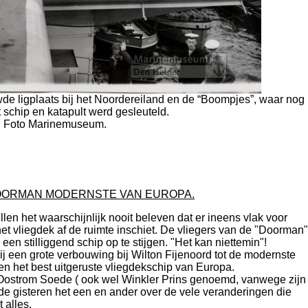
de ligplaats bij het Noordereiland en de “Boompjes”, waar nog
 schip en katapult werd gesleuteld.
Foto Marinemuseum.
DOORMAN MODERNSTE VAN EUROPA.
n het waarschijnlijk nooit beleven dat er ineens vlak voor
 vliegdek af de ruimte inschiet. De vliegers van de "Doorman"
een stilliggend schip op te stijgen. "Het kan niettemin"!
j een grote verbouwing bij Wilton Fijenoord tot de modernste
den het best uitgeruste vliegdekschip van Europa.
ostrom Soede ( ook wel Winkler Prins genoemd, vanwege zijn
de gisteren het een en ander over de vele veranderingen die
 alles.