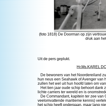
(foto 1818) De Doorman op zijn vertrouw
druk aan het
Uit de pers geplukt.
Hr.Ms.KAREL 
De bewoners van het Noordereiland zulle
hun neus een Seahawk of Avenger van het
zullen het wel uit hun hoofd laten om van 
Het tien jaar oude schip behoort dank zi
lichte carriers ter wereld en is onomstre
De Commandant, kapitein ter zee van O
veelomvattende maritieme kennis) vertel
het schip heeft ondergaan, maar lang niet