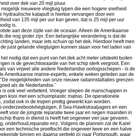
id over dek van 20 mijl p/uur.
mogelijk nieuwere vliegtuig typen die een hogere snelheid
e hydraulische katapult is hiertoe vervangen door een
heid van 135 mijl per uur kan geven, dat is 25 mijl per uur
odig is.
ootste aan deze zijde van de oceaan. Alleen de Amerikaanse
die nog groter zijn. Een belangrijke verandering is dat de
ichting landen, maar iets schuin op het dek. Hierdoor heeft men
de juist gelande vliegtuigen kunnen staan voor het laden van
 nodig dat een punt van het dek acht meter uitsteekt buiten
gen is de gevechtswaarde van het schip sterk vergroot. Een
als van vrijwel alle andere Nederlandse oorlogsschepen - is de
kele Amerikaanse marine-experts, enkele weken geleden aan de
De mogelijkheden van onze nieuwe radarinstallaties grenzen
n goed als de Nederlandse."
s ook veel verbeterd. Vroeger sliepen de manschappen in
gen kooi met een schuimplastic matras. De operationele
 zodat ook in de tropen prettig gewerkt kan worden.
i-onderzeebootvliegtuigen, 8 Sea-Hawkstraaljagers en een
heeft voor de jongste reparatie twee jaar en negen maanden in
schip thans in dienst is heeft het ongeveer vier jaar gevaren.
ng, onderhoud,reparatie enz. Volgens de plannen zal de Karel
or een technische proeftocht die ongeveer twee en een halve
eekeinde binnen en daarna vertrekt zij naar Portsmouth, waar