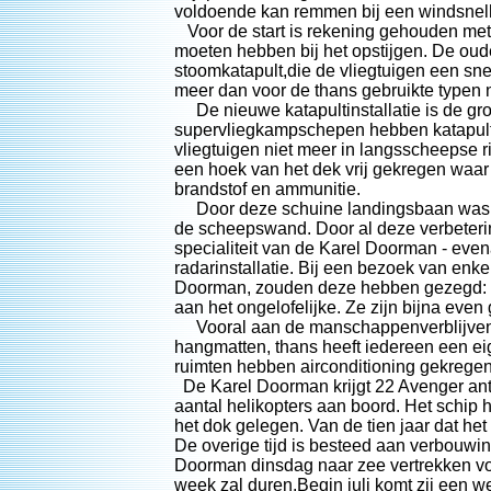
voldoende kan remmen bij een windsnelhe
Voor de start is rekening gehouden met 
moeten hebben bij het opstijgen. De oud
stoomkatapult,die de vliegtuigen een snel
meer dan voor de thans gebruikte typen n
De nieuwe katapultinstallatie is de gr
supervliegkampschepen hebben katapults 
vliegtuigen niet meer in langsscheepse r
een hoek van het dek vrij gekregen waar 
brandstof en ammunitie.
Door deze schuine landingsbaan was het
de scheepswand. Door al deze verbeterin
specialiteit van de Karel Doorman - even
radarinstallatie. Bij een bezoek van en
Doorman, zouden deze hebben gezegd: "
aan het ongelofelijke. Ze zijn bijna eve
Vooral aan de manschappenverblijven i
hangmatten, thans heeft iedereen een ei
ruimten hebben airconditioning gekregen,
De Karel Doorman krijgt 22 Avenger ant
aantal helikopters aan boord. Het schip 
het dok gelegen. Van de tien jaar dat het 
De overige tijd is besteed aan verbouwi
Doorman dinsdag naar zee vertrekken vo
week zal duren.Begin juli komt zij een w