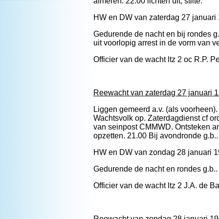
afmeren. 22.00 lichten uit, stilte.
HW en DW van zaterdag 27 januari 
Gedurende de nacht en bij rondes g.
uit voorlopig arrest in de vorm van v
Officier van de wacht ltz 2 oc R.P. Pe
Reewacht van zaterdag 27 januari 1
Liggen gemeerd a.v. (als voorheen)
Wachtsvolk op. Zaterdagdienst cf o
van seinpost CMMWD. Ontsteken anke
opzetten. 21.00 Bij avondronde g.b.. 2
HW en DW van zondag 28 januari 1
Gedurende de nacht en rondes g.b..
Officier van de wacht ltz 2 J.A. de B
Reewacht van zondag 28 januari 19