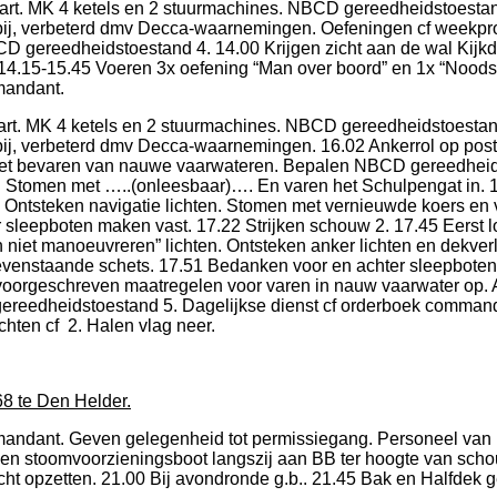
art. MK 4 ketels en 2 stuurmachines. NBCD gereedheidstoestan
bij, verbeterd dmv Decca-waarnemingen. Oefeningen cf weekp
BCD gereedheidstoestand 4. 14.00 Krijgen zicht aan de wal Kijkd
 14.15-15.45 Voeren 3x oefening “Man over boord” en 1x “Noodst
mandant.
art. MK 4 ketels en 2 stuurmachines. NBCD gereedheidstoestan
ij, verbeterd dmv Decca-waarnemingen. 16.02 Ankerrol op pos
het bevaren van nauwe vaarwateren. Bepalen NBCD gereedhei
,9. Stomen met …..(onleesbaar)…. En varen het Schulpengat in. 
 Ontsteken navigatie lichten. Stomen met vernieuwde koers en 
 sleepboten maken vast. 17.22 Strijken schouw 2. 17.45 Eerst l
 niet manoeuvreren” lichten. Ontsteken anker lichten en dekverl
nevenstaande schets. 17.51 Bedanken voor en achter sleepboten
oorgeschreven maatregelen voor varen in nauw vaarwater op. A
ereedheidstoestand 5. Dagelijkse dienst cf orderboek comman
chten cf 2. Halen vlag neer.
68 te Den Helder.
mandant. Geven gelegenheid tot permissiegang. Personeel van
en stoomvoorzieningsboot langszij aan BB ter hoogte van scho
cht opzetten. 21.00 Bij avondronde g.b.. 21.45 Bak en Halfdek 