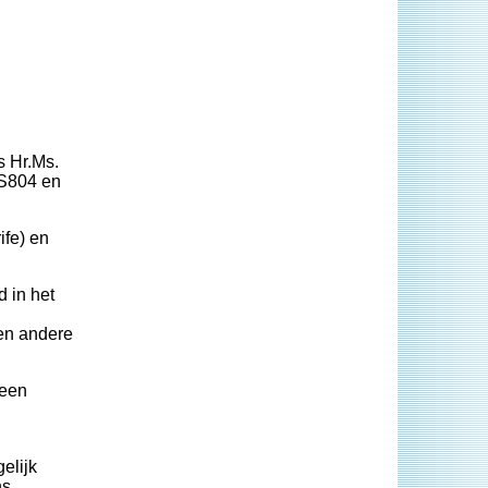
s Hr.Ms.
 S804 en
ife) en
 in het
 en andere
 een
elijk
s.