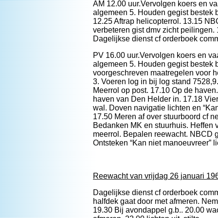
AM 12.00 uur.Vervolgen koers en va
algemeen 5. Houden gegist bestek 
12.25 Aftrap helicopterrol. 13.15 N
verbeteren gist dmv zicht peilingen.
Dagelijkse dienst cf orderboek com
PV 16.00 uur.Vervolgen koers en va
algemeen 5. Houden gegist bestek b
voorgeschreven maatregelen voor 
3. Voeren log in bij log stand 7528
Meerrol op post. 17.10 Op de haven.
haven van Den Helder in. 17.18 Vier
wal. Doven navigatie lichten en “Kan
17.50 Meren af over stuurboord cf 
Bedanken MK en stuurhuis. Heffen v
meerrol. Bepalen reewacht. NBCD g
Ontsteken “Kan niet manoeuvreer” li
Reewacht van vrijdag 26 januari 19
Dagelijkse dienst cf orderboek com
halfdek gaat door met afmeren. Nem
19.30 Bij avondappel g.b.. 20.00 wa