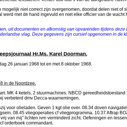
mogelijk niet correct zijn overgenomen, doordat delen niet of s
 werd met de hand ingevuld en niet elke officier van de wacht
n, uit documenten en afkomstig van opvarenden tijdens deze la
erlandse vlag. Deze gegevens zijn cursief opgenomen in de kl
epsjournaal Hr.Ms. Karel Doorman.
dag 26 januari 1968 tot en met 8 oktober 1968.
68 in de Noordzee.
art. MK 4 ketels, 2 stuurmachines. NBCD gereedheidstoestand 
bij verbeterd dmv Decca-waarnemingen.
zij voor olieladen. Geven 1 kgt olie over. 08.34 doven navigatie
dagsein. 08.45 vliegoperaties cf vliegprogramma. 10.37 Aftrap BO
vrij van mij” lichten ivm verminderd zicht. Oefeningen en lessen
t cf orderboek commandant.