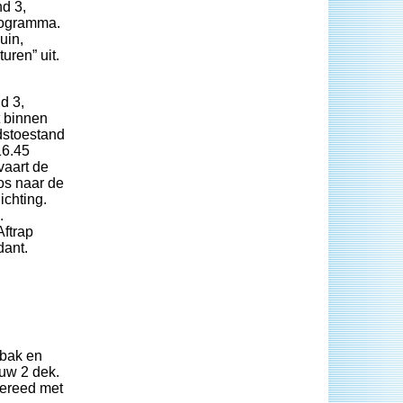
d 3,
rogramma.
uin,
uren” uit.
d 3,
t binnen
dstoestand
16.45
vaart de
os naar de
ichting.
.
ftrap
dant.
 bak en
uw 2 dek.
gereed met