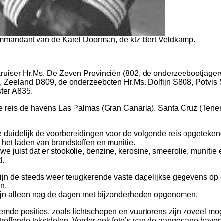
ommandant van de Karel Doorman, de ktz Bert Veldkamp.
kruiser Hr.Ms. De Zeven Provinciën (802, de onderzeebootjager
 Zeeland D809, de onderzeeboten Hr.Ms. Dolfijn S808, Potvis
ter A835.
 reis de havens Las Palmas (Gran Canaria), Santa Cruz (Tener
 duidelijk de voorbereidingen voor de volgende reis opgetekend
het laden van brandstoffen en munitie.
e juist dat er stookolie, benzine, kerosine, smeerolie, munitie
d.
ijn de steeds weer terugkerende vaste dagelijkse gegevens op
n.
 zijn alleen nog de dagen met bijzonderheden opgenomen.
mde posities, zoals lichtschepen en vuurtorens zijn zoveel mog
reffende tekstdelen. Verder ook foto’s van de aangedane haven