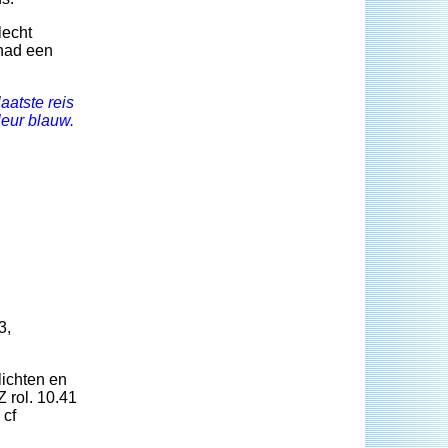
lecht
 had een
atste reis
eur blauw.
3,
lichten en
Z rol. 10.41
 cf