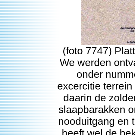
(foto 7747) Plat
We werden ontva
onder nummer
excercitie terrei
daarin de zolder
slaapbarakken o
nooduitgang en t
heeft wel de be