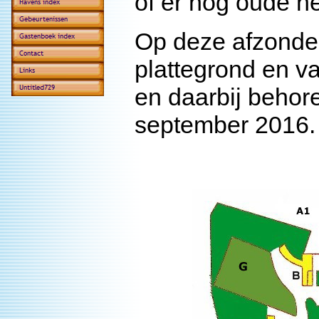
of er nog oude he
Op deze afzonder
plattegrond en va
en daarbij beho
september 2016.