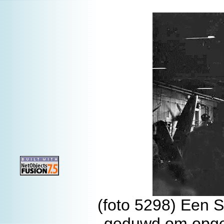
(foto 5298) Een Se
geduwd om opgev