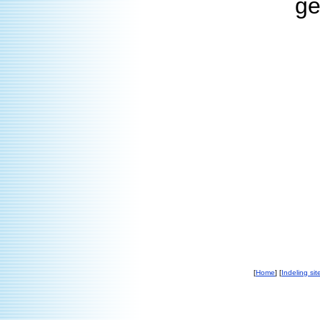
ge
[
Home
] [
Indeling sit