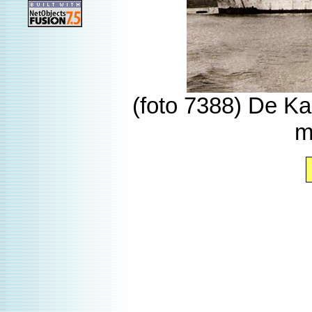
(foto 7388) De K
m