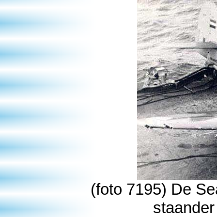
(foto 7195) De Se
staander