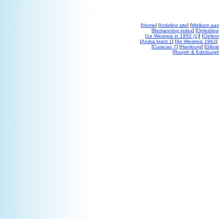
[
Home
] [
Indeling site
] [
Welkom aan
[
Bemanning index
] [
Opleiding
[
1e Westreis in 1950 (1)
] [
Oefenr
[
Aruba krant 1
] [
4e Westreis 1962
] 
[
Curacao 7
] [
Hamburg
] [
Gibral
[
Rosyth & Edinburgh