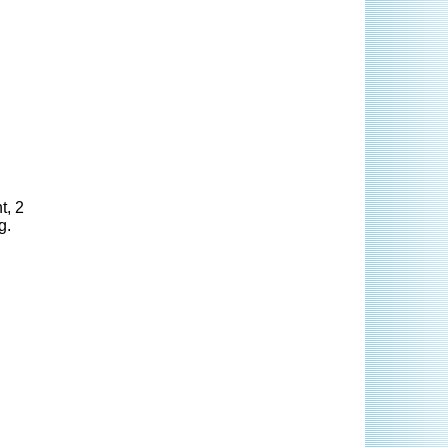
t, 2
g.