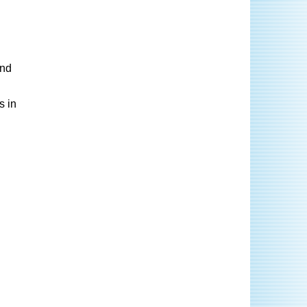
and
s in