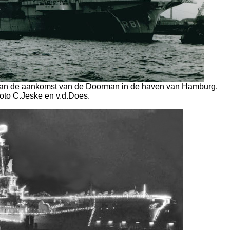
an de aankomst van de Doorman in de haven van Hamburg.
oto C.Jeske en v.d.Does.