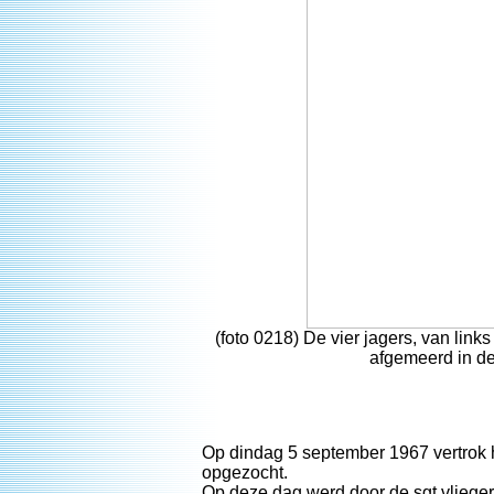
(foto 0218) De vier jagers, van lin
afgemeerd in de
Op dindag 5 september 1967 vertrok 
opgezocht.
Op deze dag werd door de sgt vliege