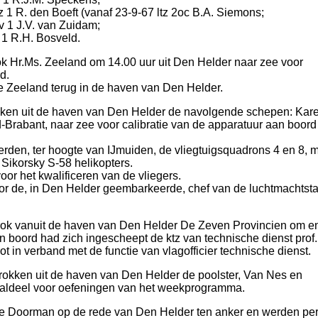
 1 R. den Boeft (vanaf 23-9-67 ltz 2oc B.A. Siemons;
v 1 J.V. van Zuidam;
 1 R.H. Bosveld.
 Hr.Ms. Zeeland om 14.00 uur uit Den Helder naar zee voor
d.
 Zeeland terug in de haven van Den Helder.
ken uit de haven van Den Helder de navolgende schepen: Kare
Brabant, naar zee voor calibratie van de apparatuur aan boord
en, ter hoogte van IJmuiden, de vliegtuigsquadrons 4 en 8, m
Sikorsky S-58 helikopters.
or het kwalificeren van de vliegers.
r de, in Den Helder geembarkeerde, chef van de luchtmachtsta
ok vanuit de haven van Den Helder De Zeven Provincien om e
 boord had zich ingescheept de ktz van technische dienst prof.i
t in verband met de functie van vlagofficier technische dienst.
okken uit de haven van Den Helder de poolster, Van Nes en
maldeel voor oefeningen van het weekprogramma.
e Doorman op de rede van Den Helder ten anker en werden pe