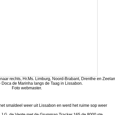
ks naar rechts, Hr.Ms. Limburg, Noord-Brabant, Drenthe en Zeelan
 Doca de Marinha langs de Taag in Lissabon.
Foto webmaster.
het smaldeel weer uit Lissabon en werd het ruime sop weer
r J.G. de Vegte met de Grumman Tracker 165 de 8000 ste