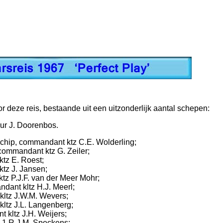
 deze reis, bestaande uit een uitzonderlijk aantal schepen:
r J. Doorenbos.
chip, commandant ktz C.E. Wolderling;
commandant ktz G. Zeiler;
tz E. Roest;
tz J. Jansen;
tz P.J.F. van der Meer Mohr;
dant kltz H.J. Meerl;
kltz J.W.M. Wevers;
ltz J.L. Langenberg;
 kltz J.H. Weijers;
z 1 R.J.M. Speckens;