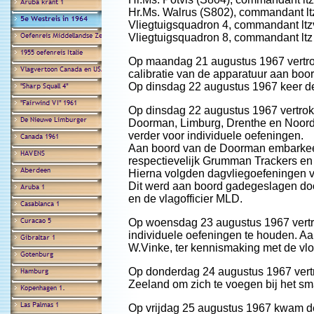
Hr.Ms. Walrus (S802), commandant ltz
Vliegtuigsquadron 4, commandant ltz
Vliegtuigsquadron 8, commandant ltz
Op maandag 21 augustus 1967 vertrok
calibratie van de apparatuur aan boor
Op dinsdag 22 augustus 1967 keer de
Op dinsdag 22 augustus 1967 vertrok
Doorman, Limburg, Drenthe en Noord-
verder voor individuele oefeningen.
Aan boord van de Doorman embarkeerd
respectievelijk Grumman Trackers en 
Hierna volgden dagvliegoefeningen vo
Dit werd aan boord gadegeslagen doo
en de vlagofficier MLD.
Op woensdag 23 augustus 1967 vertr
individuele oefeningen te houden. Aan
W.Vinke, ter kennismaking met de vloo
Op donderdag 24 augustus 1967 vertr
Zeeland om zich te voegen bij het s
Op vrijdag 25 augustus 1967 kwam d