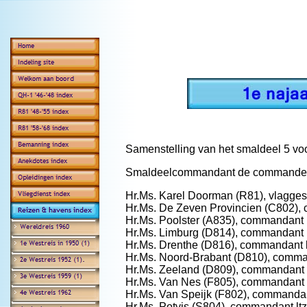
Samenstelling van het smaldeel 5 voor
Smaldeelcommandant de commandeu
Hr.Ms. Karel Doorman (R81), vlagges
Hr.Ms. De Zeven Provincien (C802), 
Hr.Ms. Poolster (A835), commandant k
Hr.Ms. Limburg (D814), commandant k
Hr.Ms. Drenthe (D816), commandant k
Hr.Ms. Noord-Brabant (D810), comman
Hr.Ms. Zeeland (D809), commandant 
Hr.Ms. Van Nes (F805), commandant k
Hr.Ms. Van Speijk (F802), commandant
Hr.Ms. Potvis (S804), commandant lt