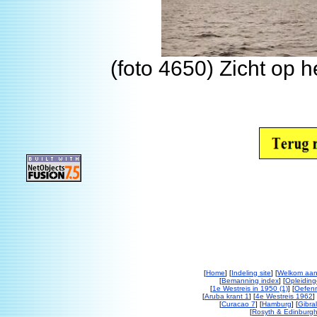
(foto 4650) Zicht op 
[
Home
] [
Indeling site
] [
Welkom aan
[
Bemanning index
] [
Opleiding
[
1e Westreis in 1950 (1)
] [
Oefenr
[
Aruba krant 1
] [
4e Westreis 1962
] 
[
Curacao 7
] [
Hamburg
] [
Gibral
[
Rosyth & Edinburgh