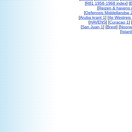
[
R81 1958-1968 index
] [
[
Reizen & havens 
[
Oefenreis Middellandse 
[
Aruba krant 1
] [
4e Westreis
[
HAVENS
] [
Curacao 1
] 
[
San Juan 1
] [
Brest
] [
Noorw
[
Istan