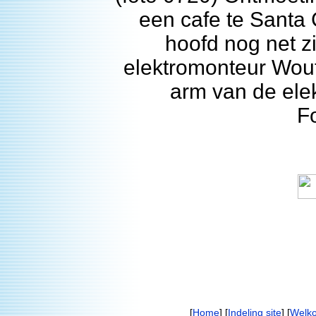
een cafe te Santa 
hoofd nog net z
elektromonteur Wout 
arm van de ele
F
[
Home
] [
Indeling site
] [
Welk