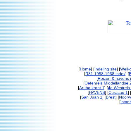
[
Home
] [
Indeling site
] [
Welk
[
R81 1958-1968 index
] [
[
Reizen & havens 
[
Oefenreis Middellandse 
[
Aruba krant 1
] [
4e Westreis
[
HAVENS
] [
Curacao 1
] 
[
San Juan 1
] [
Brest
] [
Noorw
[
Istan