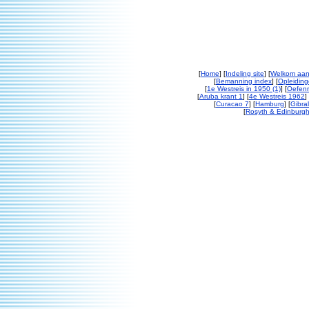
[
Home
] [
Indeling site
] [
Welkom aan
[
Bemanning index
] [
Opleiding
[
1e Westreis in 1950 (1)
] [
Oefenr
[
Aruba krant 1
] [
4e Westreis 1962
] 
[
Curacao 7
] [
Hamburg
] [
Gibral
[
Rosyth & Edinburgh