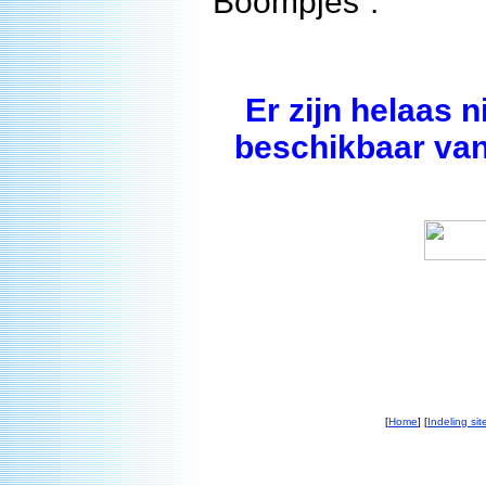
“Boompjes”.
Er zijn helaas n
beschikbaar van 
[
Home
] [
Indeling sit