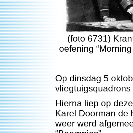
(foto 6731) Kran
oefening “Morning 
Op dinsdag 5 okto
vliegtuigsquadrons
Hierna liep op dez
Karel Doorman de 
weer werd afgemeer