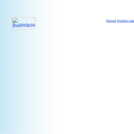
[
Home
] [
Indeling sit