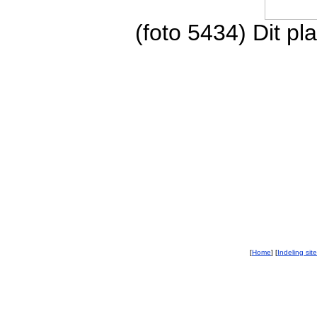
(foto 5434) Dit p
[
Home
] [
Indeling site