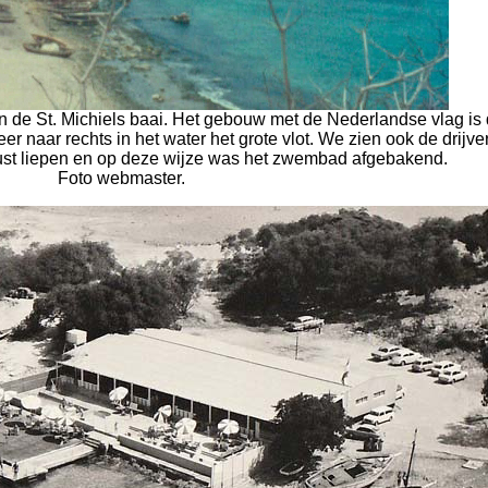
n de St. Michiels baai. Het gebouw met de Nederlandse vlag is
er naar rechts in het water het grote vlot. We zien ook de drijve
ust liepen en op deze wijze was het zwembad afgebakend.
Foto webmaster.