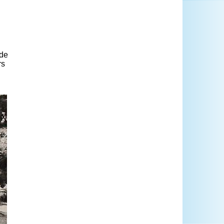
 de
rs