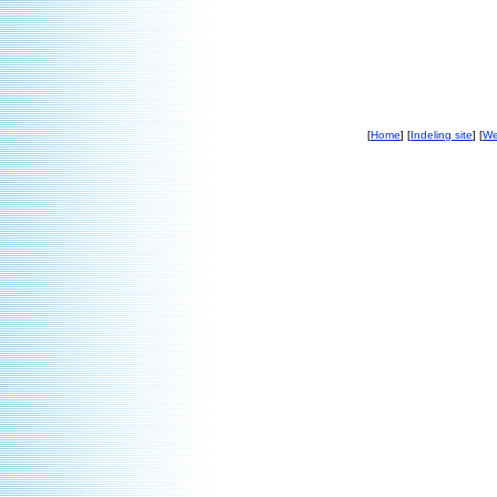
[
Home
] [
Indeling site
] [
We