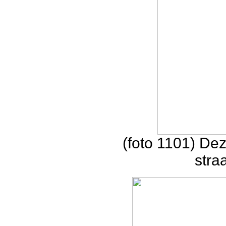
(foto 1101) De
stra