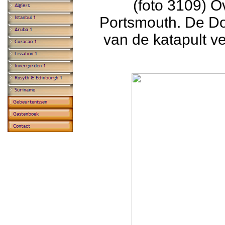
(foto 3109) O
Portsmouth. De Do
van de katapult v