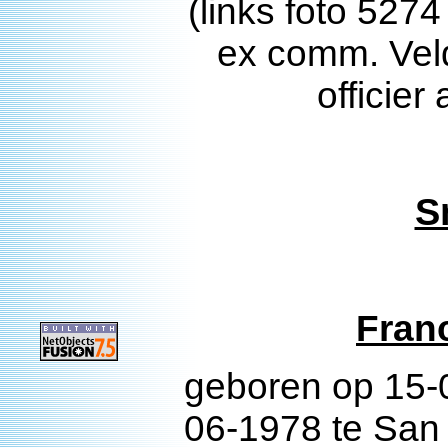
(links foto 527
ex comm. Vel
officier
S
Fran
geboren op 15-0
06-1978 te San 