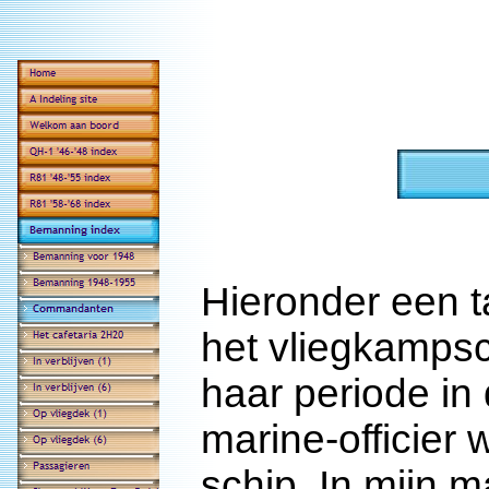
Hieronder een 
het vliegkampsc
haar periode in
marine-officie
schip. In mijn m