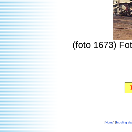
(foto 1673) Fo
[
Home
] [
Indeling sit