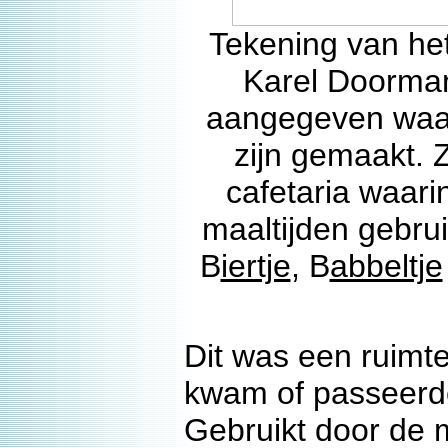
Tekening van het 
Karel Doorman
aangegeven waari
zijn gemaakt. Z
cafetaria waar
maaltijden gebru
B
iertje
, B
abbeltje
Dit was een ruimt
kwam of passeerde 
Gebruikt door de 