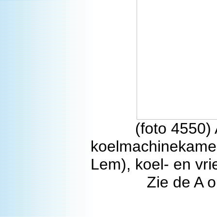
(foto 4550) 
koelmachinekamer 
Lem), koel- en vr
Zie de A 