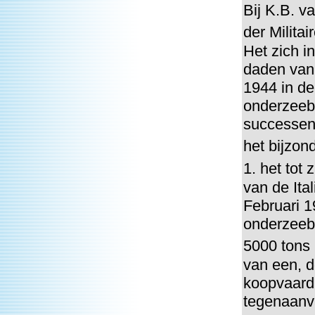
Bij K.B. v
der Milita
Het zich i
daden van 
1944 in d
onderzeebo
successen 
het bijzon
1. het tot
van de Ita
Februari 1
onderzeebo
5000 tons 
van een, d
koopvaardi
tegenaanv