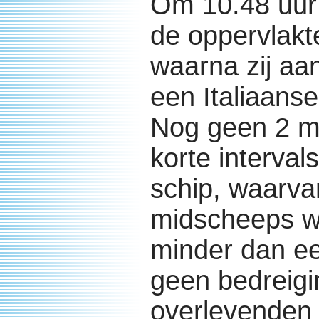
Om 10.48 uur
de oppervlakt
waarna zij aa
een Italiaans
Nog geen 2 mi
korte intervals
schip, waarvan
midscheeps wa
minder dan ee
geen bedreigi
overlevenden 