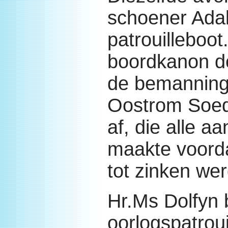
schoener Adal
patrouilleboo
boordkanon d
de bemanning
Oostrom Soed
af, die alle a
maakte voorda
tot zinken we
Hr.Ms Dolfyn 
oorlogspatroui