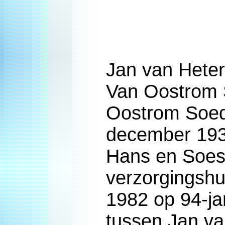
Jan van Heter
Van Oostrom S
Oostrom Soede
december 193
Hans en Soeso
verzorgingshu
1982 op 94-jar
tussen Jan va