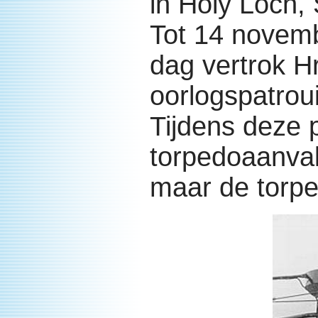
in Holy Loch,
Tot 14 novem
dag vertrok H
oorlogspatroui
Tijdens deze 
torpedoaanva
maar de torpe