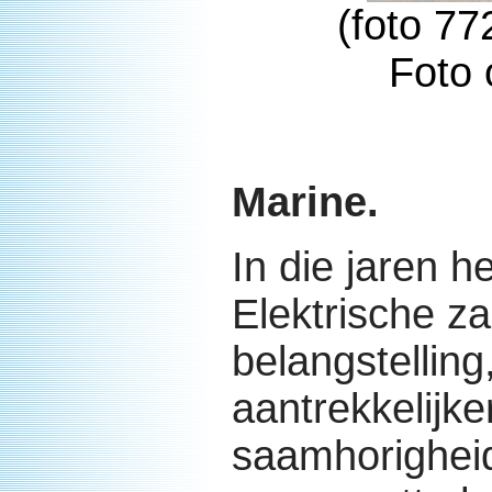
(foto 77
Foto 
Marine.
In die jaren h
Elektrische z
belangstellin
aantrekkelijk
saamhorigheid.