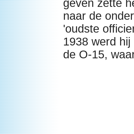
geven zette h
naar de onderz
'oudste offici
1938 werd hi
de O-15, waar