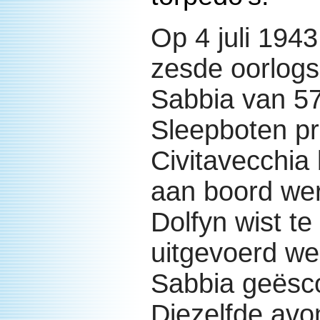
Op 4 juli 1943
zesde oorlogsp
Sabbia van 57
Sleepboten pr
Civitavecchia
aan boord wer
Dolfyn wist t
uitgevoerd we
Sabbia geësco
Diezelfde av