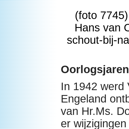
(foto 7745
Hans van O
schout-bij-na
Oorlogsjaren
In 1942 werd
Engeland ontb
van Hr.Ms. Dol
er wijziginge