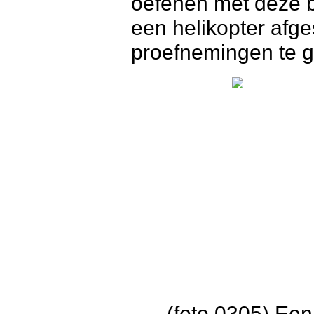
oefenen met deze 
een helikopter afg
proefnemingen te 
(foto 0305) Een