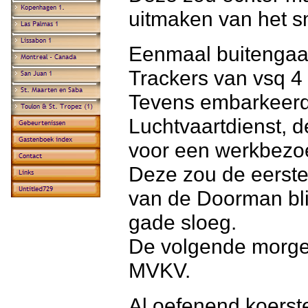
uitmaken van het s
Eenmaal buitenga
Trackers van vsq 4 
Tevens embarkeerde
Luchtvaartdienst, d
voor een werkbezo
Deze zou de eerste
van de Doorman blij
gade sloeg.
De volgende morgen 
MVKV.
Al oefenend koerste