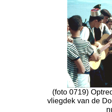
(foto 0719) Optr
vliegdek van de D
n