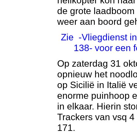
helikopter kon naa
de grote laadboom
weer aan boord ge
Zie -Vliegdienst i
138- voor een 
Op zaterdag 31 ok
opnieuw het noodlo
op Sicilië in Itali
enorme puinhoop e
in elkaar. Hierin 
Trackers van vsq 4
171.