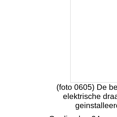
(foto 0605) De b
elektrische dr
geinstallee