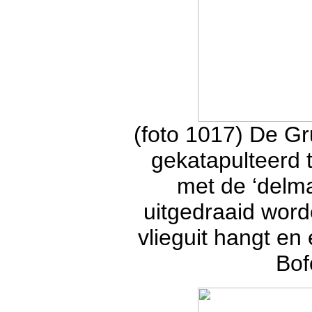
(foto 1017) De G
gekatapulteerd 
met de ‘delmar
uitgedraaid word
vlieguit hangt e
Bof