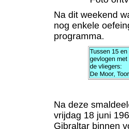
Na dit weekend wa
nog enkele oefein
programma.
Tussen 15 en 
gevlogen met
de vliegers:
De Moor, Toor
Na deze smaldeelo
vrijdag 18 juni 1
Gibraltar binnen v