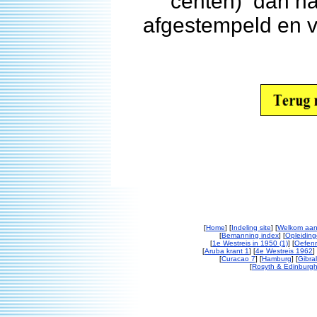
centen) dan n
afgestempeld en v
[
Home
] [
Indeling site
] [
Welkom aan
[
Bemanning index
] [
Opleiding
[
1e Westreis in 1950 (1)
] [
Oefenr
[
Aruba krant 1
] [
4e Westreis 1962
] 
[
Curacao 7
] [
Hamburg
] [
Gibral
[
Rosyth & Edinburgh