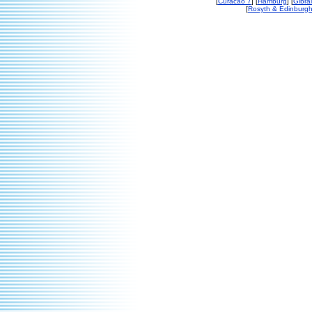
[
Curacao 7
] [
Hamburg
] [
Gibral
[
Rosyth & Edinburgh