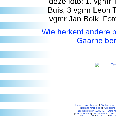
deze foto: 1. vgmr
Buis, 3 vgmr Leon T
vgmr Jan Bolk. Fo
Wie herkent andere 
Gaarne ber
[
Home
] [
Indeling site
] [
Welkom aan
[
Bemanning index
] [
Opleiding
[
1e Westreis in 1950 (1)
] [
Oefenr
[
Aruba krant 1
] [
4e Westreis 1962
] 