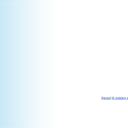
[
Home
] [
A Indeling s