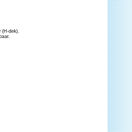
r (H-dek).
baar.