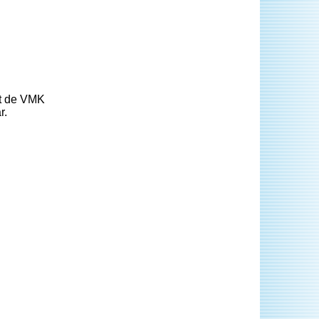
st de VMK
r.