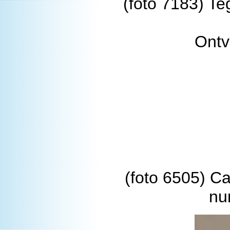
(foto 7183) Te
Ontv
(foto 6505) C
nu