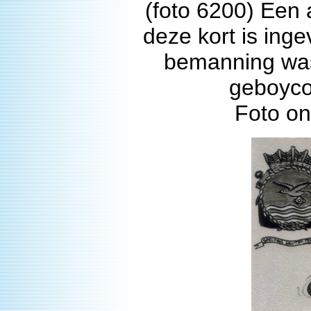
(foto 6200) Een 
deze kort is in
bemanning was 
geboycot
Foto o