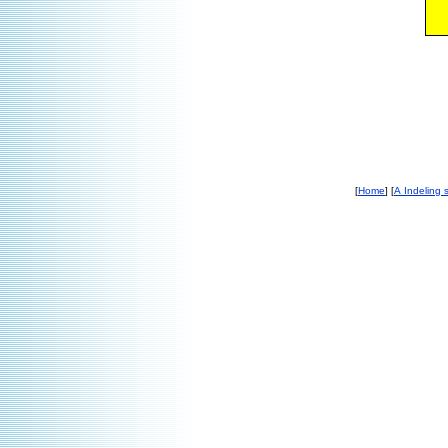
[
Home
] [
A Indeling s