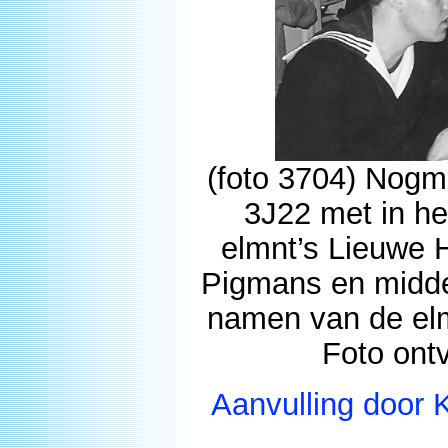
(foto 3704) Nogma
3J22 met in he
elmnt’s Lieuwe 
Pigmans en midde
namen van de elm
Foto ont
Aanvulling door 