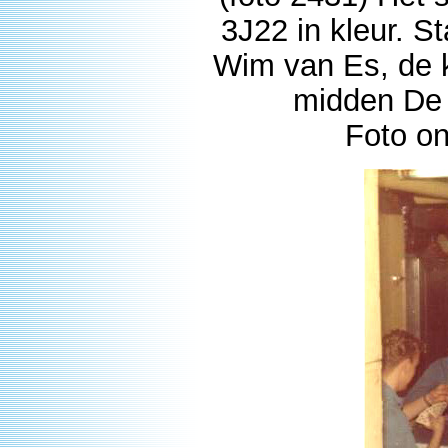
3J22 in kleur. St
Wim van Es, de k
midden De B
Foto o