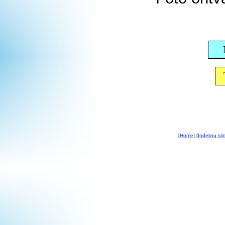
[
Home
] [
Indeling sit