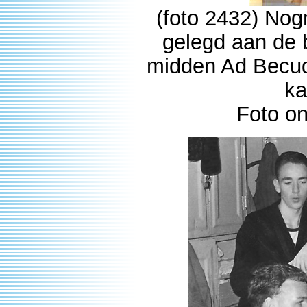
(foto 2432) Nog
gelegd aan de b
midden Ad Becud
ka
Foto o