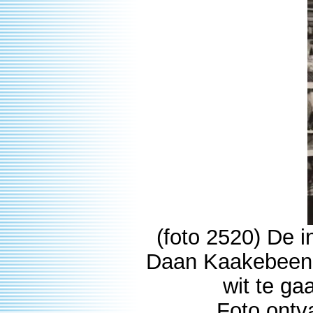
(foto 2520) De i
Daan Kaakebeen, i
wit te ga
Foto ont