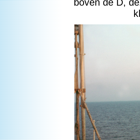
boven de D, de
k