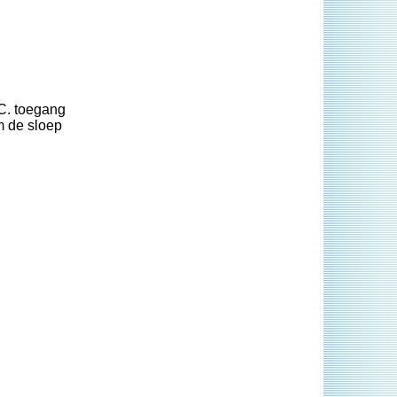
 C. toegang
m de sloep