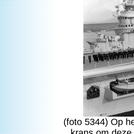
(foto 5344) Op h
krans om deze 