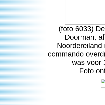
(foto 6033) D
Doorman, af
Noordereiland 
commando overdra
was voor 
Foto on