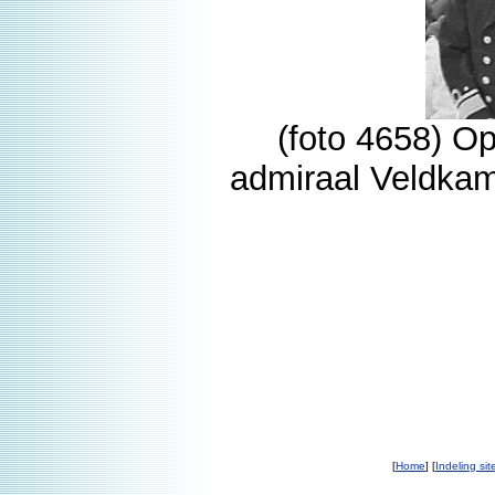
(foto 4658) O
admiraal Veldkam
[
Home
] [
Indeling sit