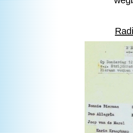
wegb
Rad