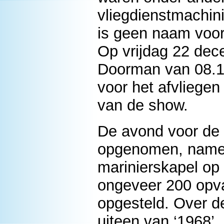
vliegdienstmachin
is geen naam voo
Op vrijdag 22 dec
Doorman van 08.15 
voor het afvliegen
van de show.
De avond voor de
opgenomen, namel
marinierskapel op
ongeveer 200 opv
opgesteld. Over d
uiteen van ‘1968’,