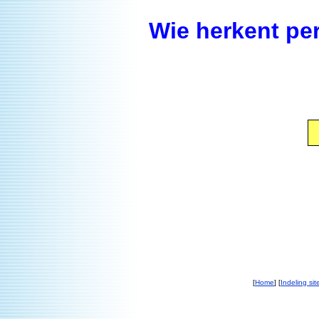
Wie herkent pe
[
Home
] [
Indeling sit