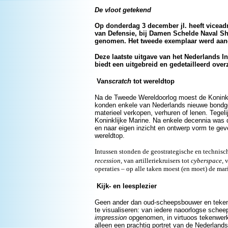
De vloot getekend
Op donderdag 3 december jl. heeft viceadm
van Defensie, bij Damen Schelde Naval Sh
genomen. Het tweede exemplaar werd aang
Deze laatste uitgave van het Nederlands In
biedt een uitgebreid en gedetailleerd ove
Van
scratch
tot wereldtop
Na de Tweede Wereldoorlog moest de Konink
konden enkele van Nederlands nieuwe bondgen
materieel verkopen, verhuren of lenen. Tegel
Koninklijke Marine. Na enkele decennia was 
en naar eigen inzicht en ontwerp vorm te gev
wereldtop.
Intussen stonden de geostrategische en technisc
recession
, van artilleriekruisers tot
cyberspace
, 
operaties – op alle taken moest (en moet) de mar
Kijk- en leesplezier
Geen ander dan oud-scheepsbouwer en tekena
te visualiseren: van iedere naoorlogse sche
impression
opgenomen, in virtuoos tekenwerk m
alleen een prachtig portret van de Nederlands