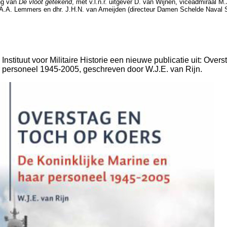
ng van
De vloot getekend
, met v.l.n.r. uitgever D. van Wijnen, viceadmiraal 
 A.A. Lemmers en dhr. J.H.N. van Ameijden (directeur Damen Schelde Naval S
nstituut voor Militaire Historie een nieuwe publicatie uit: Overs
r personeel 1945-2005, geschreven door W.J.E. van Rijn.