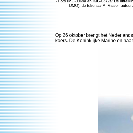
- Foto IMG-0369a en IMG-0372a: De uitreiki
DMO), de tekenaar A. Visser, auteur
Op 26 oktober brengt het Nederlands I
koers. De Koninklijke Marine en haa