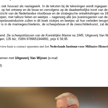
ek ook houvast als naslagwerk. In de teksten bij de tekeningen wordt ingegaan
op het ontwerp en de bouw en vervolgens op de daadwerkelijke inzet van de
verzicht van de Nederlandse vlootbouw en de strategische ontwikkelingen na 1
epen, met talloze feiten en weetjes – nagenoeg alle (ex-)varensgasten van de
sbouwindustrie zullen in dit boek stukjes en beetjes uit hun verleden terug
d is in de marinegeschiedenis, de scheepsbouw of de zeeschilderkunst, zal de
kend. De scheepsklassen van de Koninklijke Marine na 1945
; Uitgeverij Van W
lagen; 135 blz; ISBN 9789051944891; prijs € 59,95
terview kunt u contact opnemen met het
Nederlands Instituut voor Militaire Histor
pnemen met
Uitgeverij Van Wijnen
(e-mail:
).