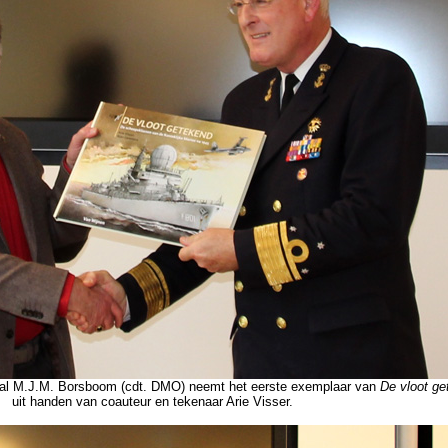
al M.J.M. Borsboom (cdt. DMO) neemt het eerste exemplaar van
De vloot ge
uit handen van coauteur en tekenaar Arie Visser.