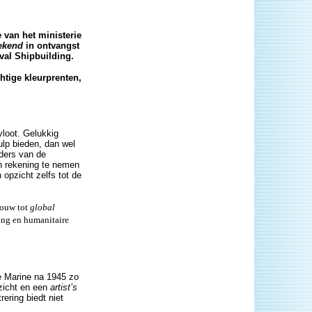
 van het ministerie
tekend
in ontvangst
al Shipbuilding.
chtige kleurprenten,
loot. Gelukkig
lp bieden, dan wel
rders van de
n rekening te nemen
opzicht zelfs tot de
bouw tot
global
ding en humanitaire
e Marine na 1945 zo
nzicht en een
artist’s
ering biedt niet