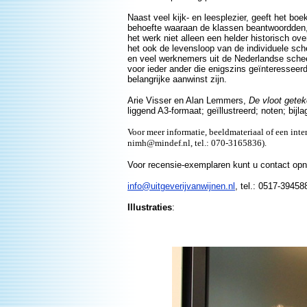
Naast veel kijk- en leesplezier, geeft het bo
behoefte waaraan de klassen beantwoordden, 
het werk niet alleen een helder historisch o
het ook de levensloop van de individuele sch
en veel werknemers uit de Nederlandse scheep
voor ieder ander die enigszins geïnteresseer
belangrijke aanwinst zijn.
Arie Visser en Alan Lemmers,
De vloot gete
liggend A3-formaat; geïllustreerd; noten; bij
Voor meer informatie, beeldmateriaal of een in
nimh@mindef.nl, tel.: 070-3165836).
Voor recensie-exemplaren kunt u contact o
info@uitgeverijvanwijnen.nl
, tel.: 0517-394588
Illustraties
: