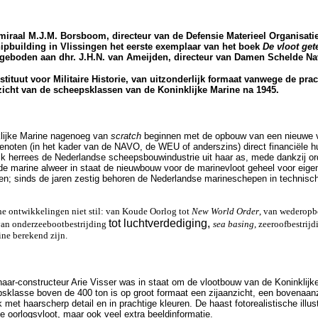
iraal M.J.M. Borsboom, directeur van de Defensie Materieel Organisatie
ipbuilding in Vlissingen het eerste exemplaar van het boek
De vloot ge
eboden aan dhr. J.H.N. van Ameijden, directeur van Damen Schelde Nav
stituut voor Militaire Historie, van uitzonderlijk formaat vanwege de pra
rzicht van de scheepsklassen van de Koninklijke Marine na 1945.
lijke Marine nagenoeg van
scratch
beginnen met de opbouw van een nieuwe v
oten (in het kader van de NAVO, de WEU of anderszins) direct financiële hu
ijk herrees de Nederlandse scheepsbouwindustrie uit haar as, mede dankzij o
de marine alweer in staat de nieuwbouw voor de marinevloot geheel voor eige
en; sinds de jaren zestig behoren de Nederlandse marineschepen in technisch 
he ontwikkelingen niet stil: van Koude Oorlog tot
New World Order
, van wederop
tot luchtverdediging,
van onderzeebootbestrijding
sea basing
, zeeroofbestrij
ine berekend zijn.
ar-constructeur Arie Visser was in staat om de vlootbouw van de Koninklijk
epsklasse boven de 400 ton is op groot formaat een zijaanzicht, een bovenaa
et haarscherp detail en in prachtige kleuren. De haast fotorealistische illustr
e oorlogsvloot, maar ook veel extra beeldinformatie.