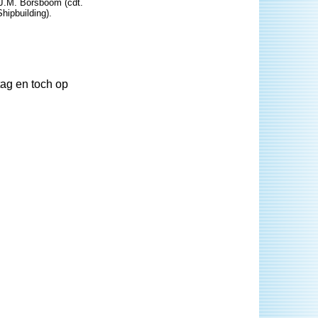
M.J.M. Borsboom (cdt.
hipbuilding).
tag en toch op