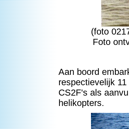
(foto 021
Foto ont
Aan boord embark
respectievelijk 
CS2F's als aanvul
helikopters.