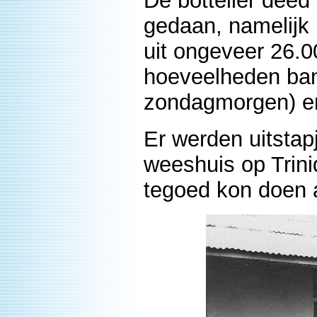
De bottelier dee
gedaan, namelijk 
uit ongeveer 26.
hoeveelheden banan
zondagmorgen) en
Er werden uitsta
weeshuis op Trin
tegoed kon doen 