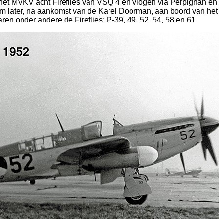
f het MVKV acht Fireflies van VSQ 4 en vlogen via Perpignan en 
m later, na aankomst van de Karel Doorman, aan boord van het
en onder andere de Fireflies: P-39, 49, 52, 54, 58 en 61.