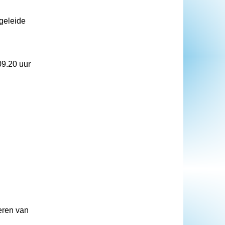
geleide
09.20 uur
eren van