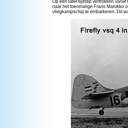
Op een later tijdstip vertrokken vana
naar het toenmalige Frans Marokko o
vliegkampschip te embarkeren. Dit war