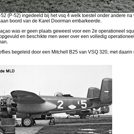
52 (P-52) ingedeeld bij het vsq 4 welk toestel onder andere na v
aan boord van de Karel Doorman embarkeerde.
açao was er geen plaats geweest voor een 2e operationeel sq
r opgevuld en beschikte men weer over een volledig operationee
man.
eflies begeleid door een Mitchell B25 van VSQ 320, met daarin 