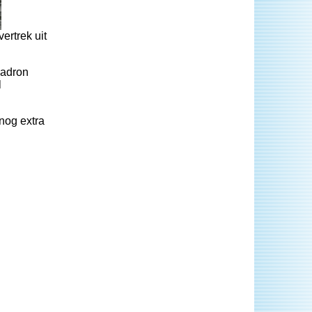
ertrek uit
uadron
l
nog extra