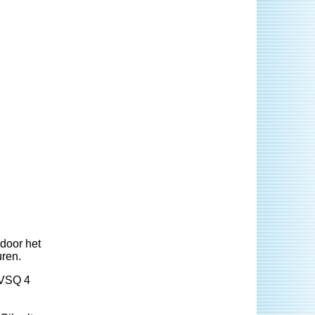
door het
uren.
 VSQ 4