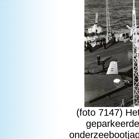
(foto 7147) H
geparkeerde
onderzeebootjage